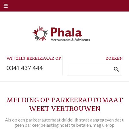
HOME
OVER ONS
DIENSTEN
WIJ ZIJN BEREIKBAAR OP
ZOEKEN
0341 437 444
ARTIKELEN
CONTACT
MELDING OP PARKEERAUTOMAAT
INLOGGEN
WEKT VERTROUWEN
Als op een parkeerautomaat duidelijk staat aangegeven dat u
LOKET
geen parkeerbelasting hoeft te betalen, mag u erop