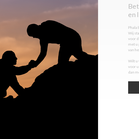
Bet
en 
Phala 
Wij st
voor d
met u 
van he
Wilt u
voor u
dan me