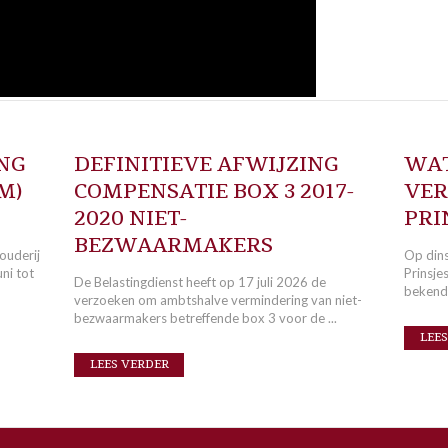
NG
DEFINITIEVE AFWIJZING
WAT
M)
COMPENSATIE BOX 3 2017-
VER
2020 NIET-
PRI
BEZWAARMAKERS
ouderij
Op din
ni tot
Prinsje
De Belastingdienst heeft op 17 juli 2026 de
bekend. 
verzoeken om ambtshalve vermindering van niet-
bezwaarmakers betreffende box 3 voor de ...
LEE
LEES VERDER